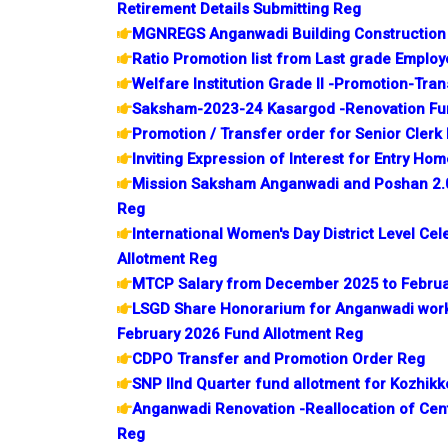
Retirement Details Submitting Reg
MGNREGS Anganwadi Building Construction 
Ratio Promotion list from Last grade Emplo
Welfare Institution Grade II -Promotion-Tra
Saksham-2023-24 Kasargod -Renovation Fu
Promotion / Transfer order for Senior Clerk
Inviting Expression of Interest for Entry Ho
Mission Saksham Anganwadi and Poshan 2.0 
Reg
International Women's Day District Level Cel
Allotment Reg
MTCP Salary from December 2025 to Februa
LSGD Share Honorarium for Anganwadi work
February 2026 Fund Allotment Reg
CDPO Transfer and Promotion Order Reg
SNP IInd Quarter fund allotment for Kozhi
Anganwadi Renovation -Reallocation of Ce
Reg