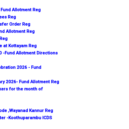
Fund Allotment Reg
yees Reg
nsfer Order Reg
nd Allotment Reg
 Reg
me at Kottayam Reg
-Fund Allotment Directions
ebration 2026 - Fund
ry 2026- Fund Allotment Reg
ers for the month of
kkode ,Wayanad Kannur Reg
nter -Koothuparambu ICDS