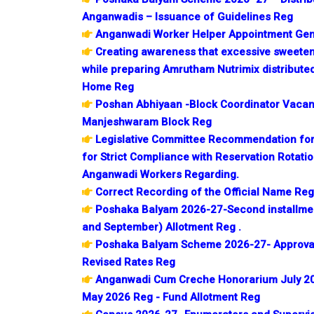
Anganwadis – Issuance of Guidelines Reg
Anganwadi Worker Helper Appointment Gene
Creating awareness that excessive sweeten
while preparing Amrutham Nutrimix distribute
Home Reg
Poshan Abhiyaan -Block Coordinator Vacanc
Manjeshwaram Block Reg
Legislative Committee Recommendation for 
for Strict Compliance with Reservation Rotati
Anganwadi Workers Regarding.
Correct Recording of the Official Name Reg
Poshaka Balyam 2026-27-Second installment
and September) Allotment Reg .
Poshaka Balyam Scheme 2026-27- Approval f
Revised Rates Reg
Anganwadi Cum Creche Honorarium July 20
May 2026 Reg - Fund Allotment Reg