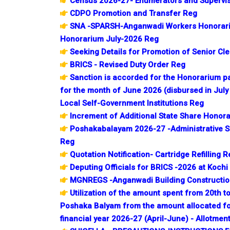
Census 2026-27- Enumerators and Supervis
CDPO Promotion and Transfer Reg
SNA -SPARSH-Anganwadi Workers Honorariu
Honorarium July-2026 Reg
Seeking Details for Promotion of Senior Cl
BRICS - Revised Duty Order Reg
Sanction is accorded for the Honorarium p
for the month of June 2026 (disbursed in July
Local Self-Government Institutions Reg
Increment of Additional State Share Honor
Poshakabalayam 2026-27 -Administrative 
Reg
Quotation Notification- Cartridge Refilling 
Deputing Officials for BRICS -2026 at Kochi
MGNREGS -Anganwadi Building Constructio
Utilization of the amount spent from 20th 
Poshaka Balyam from the amount allocated fo
financial year 2026-27 (April-June) - Allotmen