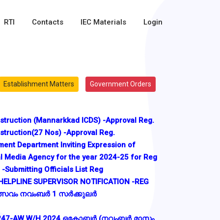
RTI
Contacts
IEC Materials
Login
Establishment Matters
Government Orders
ruction (Mannarkkad ICDS) -Approval Reg.
ruction(27 Nos) -Approval Reg.
ent Department Inviting Expression of
l Media Agency for the year 2024-25 for Reg
-Submitting Officials List Reg
HELPLINE SUPERVISOR NOTIFICATION -REG
സവം നവംബർ 1 സർക്കുലർ
L-247-AW W/H 2024 ഒക്ടോബർ (നവംബർ മാസം