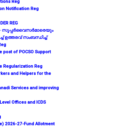
tions Reg
n Notification Reg
RDER REG
്- സൂപ്പർവൈസർമാരെയും
് ഉത്തരവ് സംബന്ധിച്ച്
Reg
he post of POCSO Support
e Regularization Reg
ers and Helpers for the
ganadi Services and improving
 Level Offices and ICDS
g
e) 2026-27-Fund Allotment