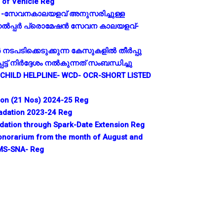
g of Vehicle Reg
ം -സേവനകാലയളവ് അനുസരിച്ചുള്ള
െൽപ്പർ പ്രൊമേഷൻ സേവന കാലയളവ്-
നടപടിക്കെടുക്കുന്ന കേസുകളിൽ തീർപ്പു
ട്ട് നിർദ്ദേശം നൽകുന്നത് സംബന്ധിച്ചു
 CHILD HELPLINE- WCD- OCR-SHORT LISTED
on (21 Nos) 2024-25 Reg
dation 2023-24 Reg
updation through Spark-Date Extension Reg
Honorarium from the month of August and
MS-SNA- Reg