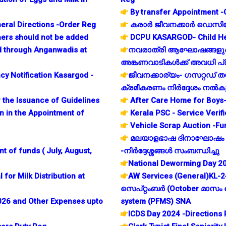
By transfer Appointment -
ral Directions -Order Reg
കരാർ ജീവനക്കാർ ഡെസിഗ്
ers should not be added
DCPU KASARGOD- Child Hel
d through Anganwadis at
നവരാത്രി ആഘോഷങ്ങളുടെ
അങ്കണവാടികൾക്ക് അവധി പ്രഖ
y Notification Kasargod -
ജീവനക്കാര്യം- ഗസറ്റഡ് 
ക്രമീകരണം നിർദ്ദേശം നൽകുന
the Issuance of Guidelines
After Care Home for Boys
on in the Appointment of
Kerala PSC - Service Verific
Vehicle Scrap Auction -Fu
മലയാളഭാഷ ദിനാഘോഷം 
 of funds ( July, August,
-നിർദ്ദേശ്ശങ്ങൾ സംബന്ധിച്ചു
National Deworming Day 20
or Milk Distribution at
AW Services (General)KL
സെപ്റ്റംബർ (October മാസം ച
26 and Other Expenses upto
system (PFMS) SNA
ICDS Day 2024 -Directions