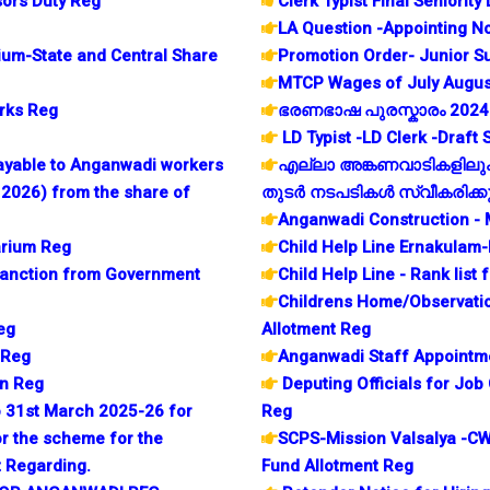
ors Duty Reg
Clerk Typist Final Seniority 
LA Question -Appointing No
m-State and Central Share
Promotion Order- Junior S
MTCP Wages of July August
erks Reg
ഭരണഭാഷ പുരസ്കാരം 2024 
LD Typist -LD Clerk -Draft 
ayable to Anganwadi workers
എല്ലാ അങ്കണവാടികളിലും 
 2026) from the share of
തുടർ നടപടികൾ സ്വീകരിക്കുന
Anganwadi Construction - 
arium Reg
Child Help Line Ernakulam-
Sanction from Government
Child Help Line - Rank list
Childrens Home/Observati
Reg
Allotment Reg
 Reg
Anganwadi Staff Appointmen
n Reg
Deputing Officials for Jo
to 31st March 2025-26 for
Reg
r the scheme for the
SCPS-Mission Valsalya -C
t Regarding.
Fund Allotment Reg