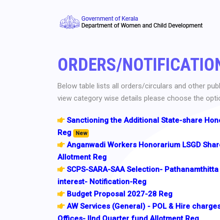
ORDERS/NOTIFICATIO
Below table lists all orders/circulars and other pu
view category wise details please choose the opti
Sanctioning the Additional State-share Hon
Reg
New
Anganwadi Workers Honorarium LSGD Share
Allotment Reg
SCPS-SARA-SAA Selection- Pathanamthitta 
interest- Notification-Reg
Budget Proposal 2027-28 Reg
AW Services (General) - POL & Hire charg
Offices- IInd Quarter fund Allotment Reg