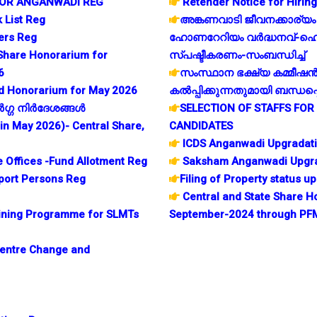
FOR ANGANWADI REG
Retender Notice for Hirin
 List Reg
അങ്കണവാടി ജീവനക്കാര്യ
kers Reg
ഹോണറേറിയം വർദ്ധനവ്-ഹ
Share Honorarium for
സ്പഷ്ടീകരണം-സംബന്ധിച്ച്
6
സംസ്ഥാന ഭക്ഷ്യ കമ്മീഷൻ 
red Honorarium for May 2026
കൽപ്പിക്കുന്നതുമായി ബന്ധപ്പെ
്ഗ നിര്‍ദേശങ്ങള്‍
SELECTION OF STAFFS FOR
in May 2026)- Central Share,
CANDIDATES
ICDS Anganwadi Upgradati
 Offices -Fund Allotment Reg
Saksham Anganwadi Upgra
port Persons Reg
Filing of Property status 
Central and State Share 
aining Programme for SLMTs
September-2024 through PF
entre Change and