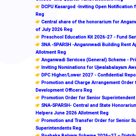
DCPU Kasargod -Inviting Open Notification f
Reg
Central share of the honorarium for Angan
of July 2026 Reg
Preschool Education Kit 2026-27 - Fund Sa
SNA -SPARSH -Angannwadi Building Rent Ap
Allotment Reg
Anganwadi Services (General) Scheme - Pri
Inviting Nominations for Ujwalabalayam Aw
DPC Higher/Lower 2027 - Confidential Repo
Promotion and Charge Arrangement Order f
Development Officers Reg
Promotion Order for Senior Superintendent 
SNA-SPARSH- Central and State Honorariu
Helpers June 2026 Allotment Reg
Promotion and Transfer Order for Senior S
Superintendents Reg
Poshaka Balyam Scheme 2026–27 – Distribut