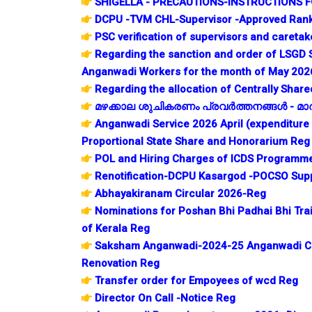
SHIGELLA - PRECAUTIONS-INSTRUCTIONS 
DCPU -TVM CHL-Supervisor -Approved Rank
PSC verification of supervisors and careta
Regarding the sanction and order of LSGD 
Anganwadi Workers for the month of May 202
Regarding the allocation of Centrally Sha
മഴക്കാല ശുചികരണം പ്രവര്‍ത്തനങ്ങള്‍ - മാര്‍ഗ
Anganwadi Service 2026 April (expenditure 
Proportional State Share and Honorarium Reg
POL and Hiring Charges of ICDS Programme
Renotification-DCPU Kasargod -POCSO Sup
Abhayakiranam Circular 2026-Reg
Nominations for Poshan Bhi Padhai Bhi Tr
of Kerala Reg
Saksham Anganwadi-2024-25 Anganwadi C
Renovation Reg
Transfer order for Empoyees of wcd Reg
Director On Call -Notice Reg