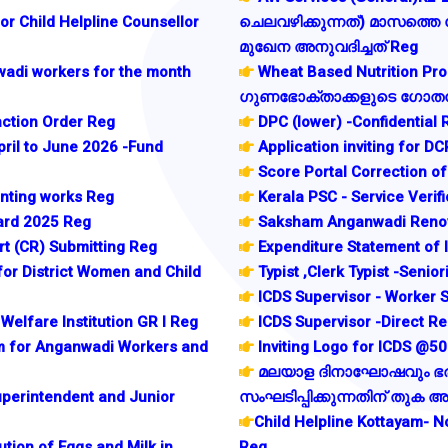
or Child Helpline Counsellor
ചെലവഴിക്കുന്നത്) മാസത്തെ
മുഖേന അനുവദിച്ചത് Reg
wadi workers for the month
Wheat Based Nutrition Pr
ഗുണഭോക്താക്കളുടെ ഗോതമ്പ്
nction Order Reg
DPC (lower) -Confidential 
ril to June 2026 -Fund
Application inviting for D
Score Portal Correction of
nting works Reg
Kerala PSC - Service Verif
ard 2025 Reg
Saksham Anganwadi Renov
rt (CR) Submitting Reg
Expenditure Statement of 
or District Women and Child
Typist ,Clerk Typist -Senior
ICDS Supervisor - Worker 
Welfare Institution GR I Reg
ICDS Supervisor -Direct R
m for Anganwadi Workers and
Inviting Logo for ICDS @5
മലയാള ദിനാഘോഷവും 
uperintendent and Junior
സംഘടിപ്പിക്കുന്നതിന് തുക അ
Child Helpline Kottayam- No
ion of Eggs and Milk in
Reg