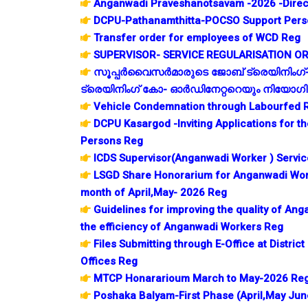
Anganwadi Praveshanotsavam -2026 -Direc
DCPU-Pathanamthitta-POCSO Support Perso
Transfer order for employees of WCD Reg
SUPERVISOR- SERVICE REGULARISATION O
സൂപ്പർവൈസർമാരുടെ ജോബ് ട്രെയിനിംഗ
ട്രെയിനിംഗ് കോ- ഓർഡിനേറ്ററെയും നിയോഗിച്ച
Vehicle Condemnation through Labourfed 
DCPU Kasargod -Inviting Applications for t
Persons Reg
ICDS Supervisor(Anganwadi Worker ) Servic
LSGD Share Honorarium for Anganwadi Work
month of April,May- 2026 Reg
Guidelines for improving the quality of An
the efficiency of Anganwadi Workers Reg
Files Submitting through E-Office at District
Offices Reg
MTCP Honararioum March to May-2026 Re
Poshaka Balyam-First Phase (April,May Jun