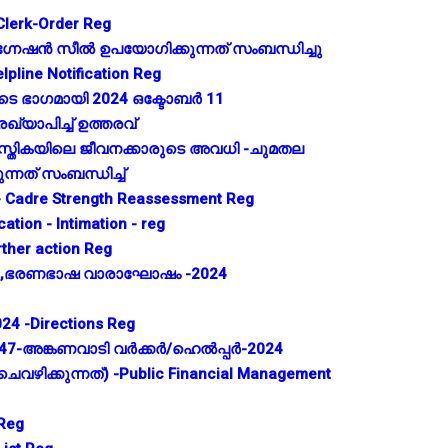
Clerk-Order Reg
നേഷൻ സീൽ ഉപയോഗിക്കുന്നത് സംബന്ധിച്ചു
pline Notification Reg
 ഭാഗമായി 2024 ഒക്ടോബർ 11
്യാപിച്ച് ഉത്തരവ്
തസ്തികയിലെ ജീവനക്കാരുടെ അവധി -ചുമതല
്നത് സംബന്ധിച്ച്
- Cadre Strength Reassessment Reg
ation - Intimation - reg
rther action Reg
,ഭരണഭാഷ വാരാഘോഷം -2024
24 -Directions Reg
-247-അങ്കണവാടി വർക്കർ/ഹെൽപ്പർ-2024
െവഴിക്കുന്നത്) -Public Financial Management
 Reg