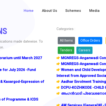
Home
About Us
Schemes
Media
NS
Categories :
All Items
Office Orders
blications made datewise. To
on.
Tenders
Careers
orarium until March 2027
MGNREGS-Anganwadi Const
MGNREGS-Anganwadi Const
 for July 2026 -Fund
Women and Child Developm
Interest from Approved Socia
& Kasargod-Expression of
Aadhar Enrolment Training 
DCPU-KOZHIKODE -CHILD 
അംഗൻവാടി പ്രവേശനോത്
es of Programme & ICDS
AW Services (General)K