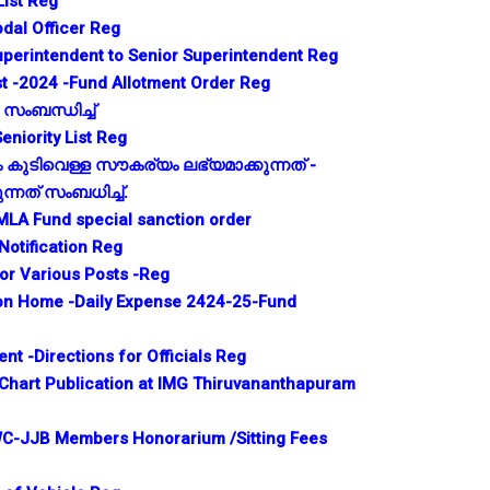
List Reg
dal Officer Reg
uperintendent to Senior Superintendent Reg
 -2024 -Fund Allotment Order Reg
സംബന്ധിച്ച്
Seniority List Reg
കുടിവെള്ള സൗകര്യം ലഭ്യമാക്കുന്നത് -
്നത് സംബധിച്ച്.
MLA Fund special sanction order
Notification Reg
 for Various Posts -Reg
on Home -Daily Expense 2424-25-Fund
t -Directions for Officials Reg
b Chart Publication at IMG Thiruvananthapuram
WC-JJB Members Honorarium /Sitting Fees